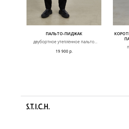
ПАЛЬТО-ПИДЖАК
КОРОТ
П
двубортное утеплённое пальто
п
"унисекс"
19 900
р.