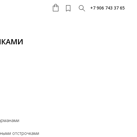
+7 906 743 37 65
ЛКАМИ
арманами
вными отстрочками