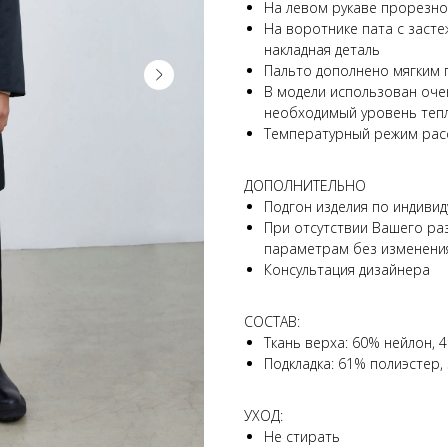
На левом рукаве прорезно
На воротнике пата с засте
накладная деталь
Пальто дополнено мягким 
В модели использован оче
необходимый уровень теп
Температурный режим расс
ДОПОЛНИТЕЛЬНО
Подгон изделия по индиви
При отсутствии Вашего ра
параметрам без изменени
Консультация дизайнера
СОСТАВ:
Ткань верха: 60% нейлон, 
Подкладка: 61% полиэстер,
УХОД:
Не стирать