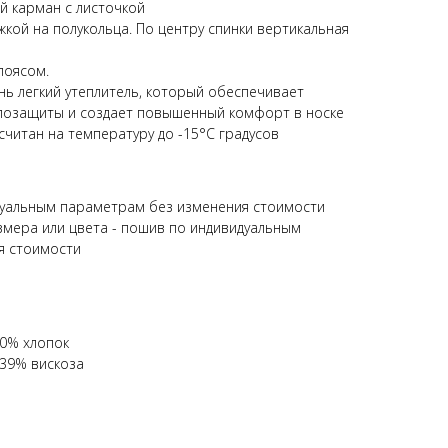
й карман с листочкой
жкой на полукольца. По центру спинки вертикальная
поясом.
нь легкий утеплитель, который обеспечивает
лозащиты и создает повышенный комфорт в носке
читан на температуру до -15°C градусов
дуальным параметрам без изменения стоимости
змера или цвета - пошив по индивидуальным
я стоимости
40% хлопок
 39% вискоза