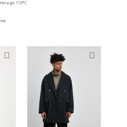
тюга до 110°С
ена