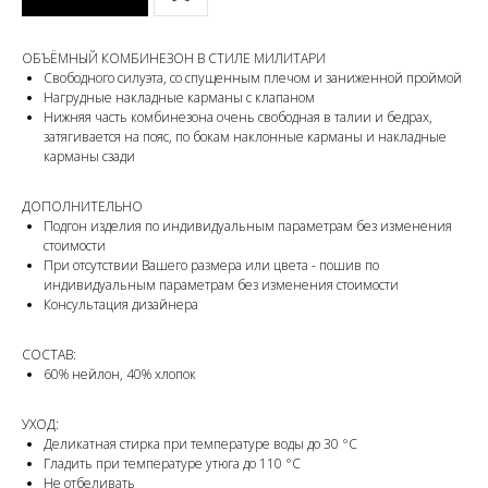
ОБЪЁМНЫЙ КОМБИНЕЗОН В СТИЛЕ МИЛИТАРИ
Свободного силуэта, со спущенным плечом и заниженной проймой
Нагрудные накладные карманы с клапаном
Нижняя часть комбинезона очень свободная в талии и бедрах,
затягивается на пояс, по бокам наклонные карманы и накладные
карманы сзади
ДОПОЛНИТЕЛЬНО
Подгон изделия по индивидуальным параметрам без изменения
стоимости
При отсутствии Вашего размера или цвета - пошив по
индивидуальным параметрам без изменения стоимости
Консультация дизайнера
СОСТАВ:
60% нейлон, 40% хлопок
УХОД:
Деликатная стирка при температуре воды до 30 °C
Гладить при температуре утюга до 110 °C
Не отбеливать